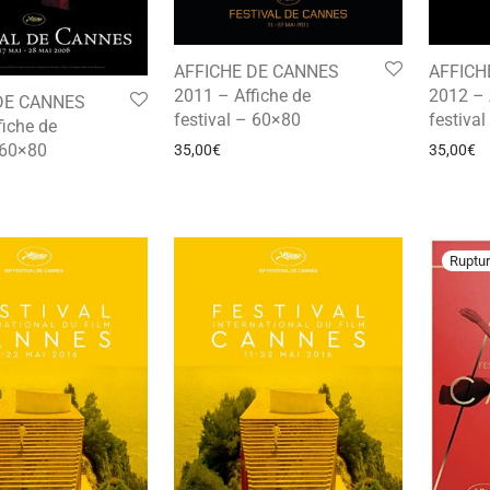
AFFICH
AFFICHE DE CANNES
2012 – 
2011 – Affiche de
DE CANNES
festiva
festival – 60×80
fiche de
 60×80
35,00
€
35,00
€