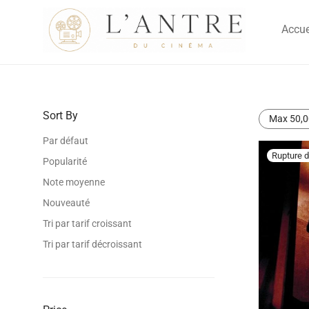
Accue
Sort By
Max
50,0
Par défaut
Popularité
Note moyenne
Nouveauté
Tri par tarif croissant
Tri par tarif décroissant