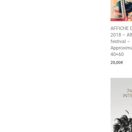
AFFICHE 
2018 – Af
festival –
Approxima
40×60
20,00
€