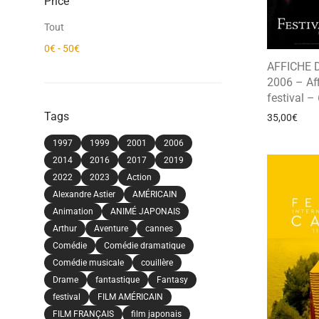
Price
Tout
0
€
-
50
€
AFFICHE 
2006 – Af
festival –
Tags
35,00
€
1997
1999
2001
2006
2014
2016
2017
2019
2022
2023
Action
Alexandre Astier
AMÉRICAIN
Animation
ANIMÉ JAPONAIS
Arthur
Aventure
cannes
Comédie
Comédie dramatique
Comédie musicale
couillère
Drame
fantastique
Fantasy
festival
FILM AMÉRICAIN
FILM FRANÇAIS
film japonais