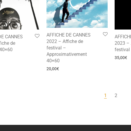
AFFICHE DE CANNES
DE CANNES
AFFICH
2022 – Affiche de
fiche de
2023 – 
festival –
 40×60
festiva
Approximativement
35,00
€
40×60
20,00
€
1
2