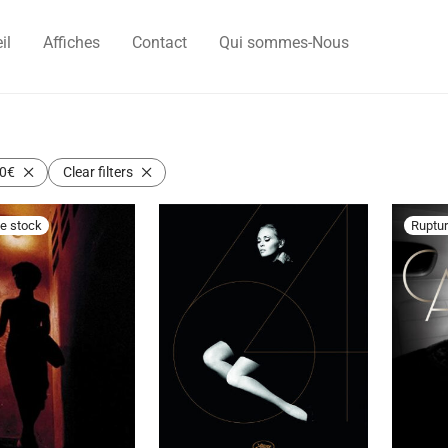
il
Affiches
Contact
Qui sommes-Nous
0
€
Clear filters