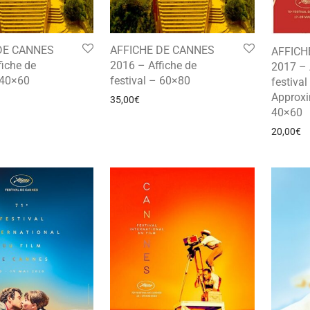
DE CANNES
AFFICHE DE CANNES
AFFICH
fiche de
2016 – Affiche de
2017 – 
 40×60
festival – 60×80
festival
Approx
35,00
€
40×60
20,00
€