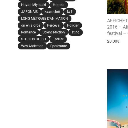
Hayao Miyazaki
Horreur
JAPONAIS
kaamelott
kv1
LONG MÉTRAGE D'ANIMATION
AFFICHE 
on en a gros
Perceval
Policier
2016 – Af
Romance
Science-fiction
sting
festival –
STUDIOS GHIBLI
Thriller
20,00
€
Wes Anderson
Épouvante