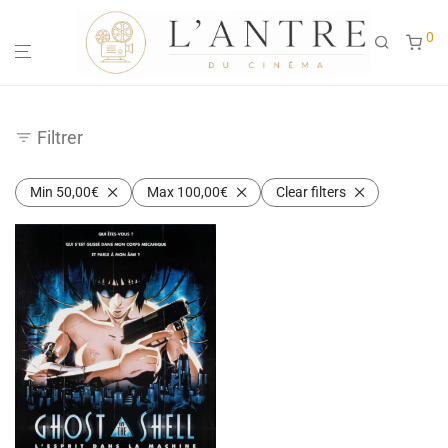
0
Filtrer
Min
50,00
€
Max
100,00
€
Clear filters