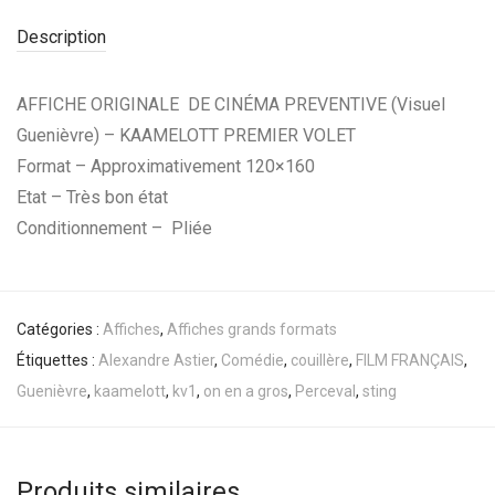
Description
AFFICHE ORIGINALE DE CINÉMA PREVENTIVE (Visuel
Guenièvre) – KAAMELOTT PREMIER VOLET
Format – Approximativement 120×160
Etat – Très bon état
Conditionnement – Pliée
Catégories :
Affiches
,
Affiches grands formats
Étiquettes :
Alexandre Astier
,
Comédie
,
couillère
,
FILM FRANÇAIS
,
Guenièvre
,
kaamelott
,
kv1
,
on en a gros
,
Perceval
,
sting
Produits similaires