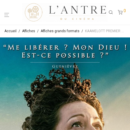
0
Accueil
/
Affiches
/
Affiches grands formats
/
KAAMELOTT PREMIER VOLET – Affiche de cinéma originale préventive (visuel Guenièvre) – Approximativement 120×160