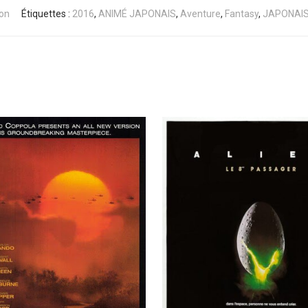
ion
Étiquettes :
2016
,
ANIMÉ JAPONAIS
,
Aventure
,
Fantasy
,
JAPONAI