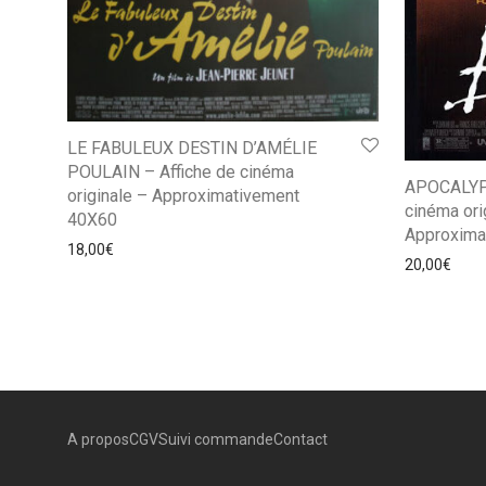
LE FABULEUX DESTIN D’AMÉLIE
POULAIN – Affiche de cinéma
APOCALYP
originale – Approximativement
cinéma ori
40X60
Approxima
18,00
€
20,00
€
A propos
CGV
Suivi commande
Contact