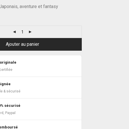
Japonais, aventure et fantasy
Ajouter au panier
originale
ertifiée
oignée
de & sécurisé
0% sécurisé
rd, Paypal
 remboursé