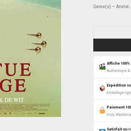
Genre(s) – Animé 
Affiche 100% 
Authentique & c
Expédition s
Emballage rigi
Paiement 10
Visa, Masterca
Satisfait ou