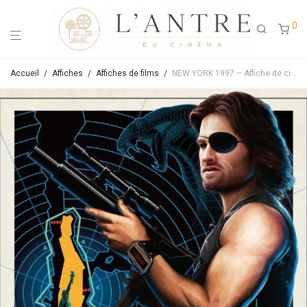
0
Accueil
/
Affiches
/
Affiches de films
/
NEW YORK 1997 – Affiche de cinéma originale ressortie – 42×59,4 (A2)