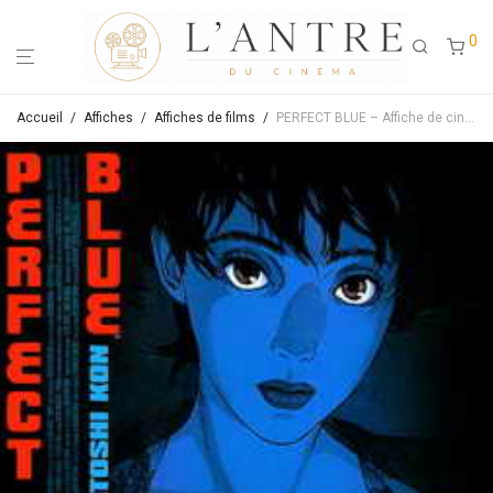
0
Accueil
/
Affiches
/
Affiches de films
/
PERFECT BLUE – Affiche de cinéma originale – Approximativement 40×60