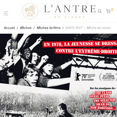
0
Accueil
/
Affiches
/
Affiches de films
/
WHITE RIOT – Affiche de cinéma originale -Approximativement 40X60