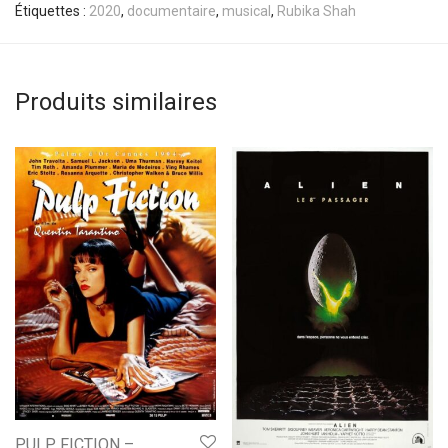
Étiquettes :
2020
,
documentaire
,
musical
,
Rubika Shah
Produits similaires
PULP FICTION –