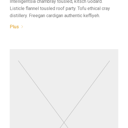
Intelligentsia chambray tousled, kitsch Godard.
Listicle flannel tousled roof party. Tofu ethical cray
distillery. Freegan cardigan authentic keffiyeh.
Plus