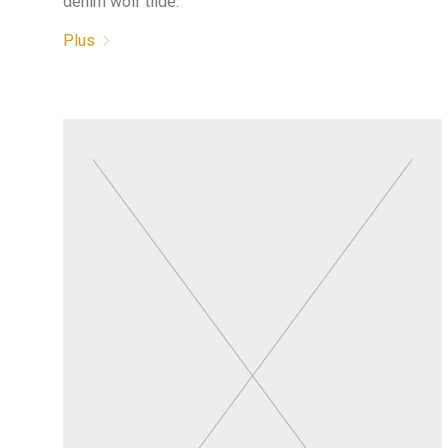
denim wolf tilde.
Plus