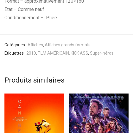
Format – approximativement 120×160
Etat – Comme neuf
Conditionnement – Pliée
Catégories :
Affiches
,
Affiches grands formats
Étiquettes :
2010
,
FILM AMÉRICAIN
,
KICK ASS
,
Super-héros
Produits similaires