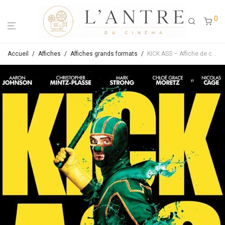
0
Accueil
/
Affiches
/
Affiches grands formats
/
KICK ASS – Affiche de cinéma originale – Approximativement 120×160