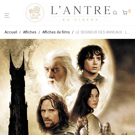
0
Accueil
/
Affiches
/
Affiches de films
/
LE SEIGNEUR DES ANNEAUX : LES DEUX TOURS – Affiche de cinéma originale – Approximativement 40X60