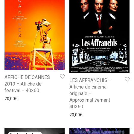
AFFICHE DE CANNES
LES AFFRANCHIS –
2019 – Affiche de
Affiche de cinéma
festival – 40×60
originale –
20,00
€
Approximativement
40X60
20,00
€