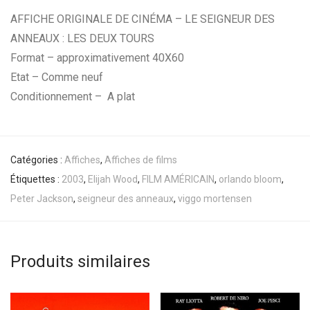
AFFICHE ORIGINALE DE CINÉMA – LE SEIGNEUR DES
ANNEAUX : LES DEUX TOURS
Format – approximativement 40X60
Etat – Comme neuf
Conditionnement – A plat
Catégories :
Affiches
,
Affiches de films
Étiquettes :
2003
,
Elijah Wood
,
FILM AMÉRICAIN
,
orlando bloom
,
Peter Jackson
,
seigneur des anneaux
,
viggo mortensen
Produits similaires