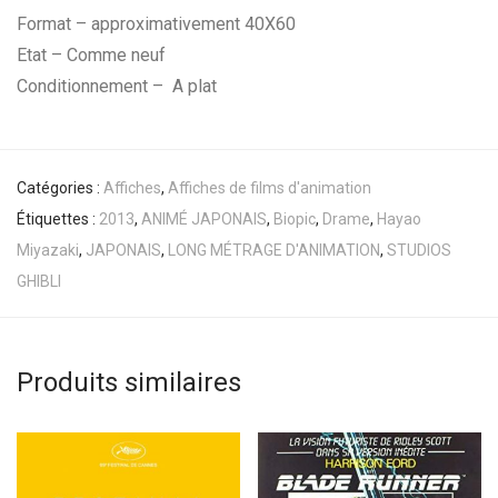
Format – approximativement 40X60
Etat – Comme neuf
Conditionnement – A plat
Catégories :
Affiches
,
Affiches de films d'animation
Étiquettes :
2013
,
ANIMÉ JAPONAIS
,
Biopic
,
Drame
,
Hayao
Miyazaki
,
JAPONAIS
,
LONG MÉTRAGE D'ANIMATION
,
STUDIOS
GHIBLI
Produits similaires