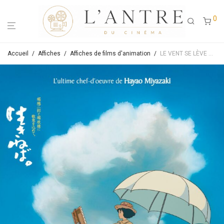
0
Accueil
/
Affiches
/
Affiches de films d'animation
/
LE VENT SE LÈVE – Affiche de cinéma originale – Approximativement 40X60