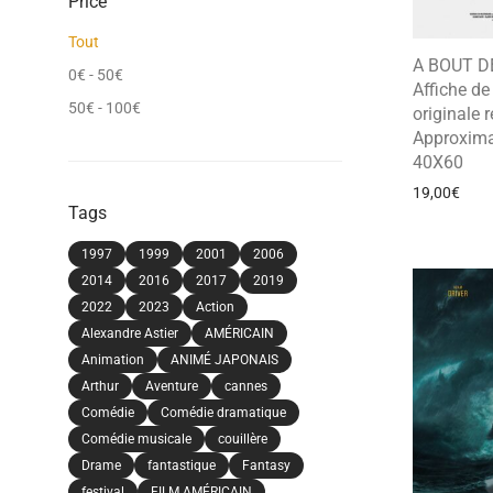
Price
Tout
A BOUT D
0
€
-
50
€
Affiche d
50
€
-
100
€
originale r
Approxima
40X60
19,00
€
Tags
1997
1999
2001
2006
2014
2016
2017
2019
2022
2023
Action
Alexandre Astier
AMÉRICAIN
Animation
ANIMÉ JAPONAIS
Arthur
Aventure
cannes
Comédie
Comédie dramatique
Comédie musicale
couillère
Drame
fantastique
Fantasy
festival
FILM AMÉRICAIN