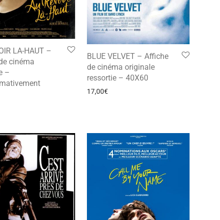
OIR LA-HAUT –
BLUE VELVET – Affiche
 de cinéma
de cinéma originale
e –
ressortie – 40X60
imativement
17,00
€