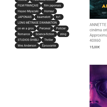
FILM FRANÇAIS
film japonais
Hayao Miyazaki
Horreur
JAPONAIS
kaamelott
kv1
LONG MÉTRAGE D'ANIMATION
ANNETTE –
on en a gros
Perceval
Policier
cinéma ori
Romance
Science-fiction
sting
Approxima
40X60
STUDIOS GHIBLI
Thriller
Wes Anderson
Épouvante
15,00
€