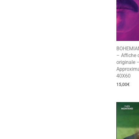
BOHEMIA
– Affiche
originale 
Approxima
40X60
15,00
€