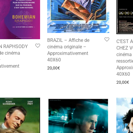
BRAZIL – Affiche de
C’EST 
N RAPHSODY
cinéma originale –
CHEZ VO
 de cinéma
Approximativement
cinéma 
–
40X60
ressorti
tivement
Approx
20,00
€
40X60
20,00
€