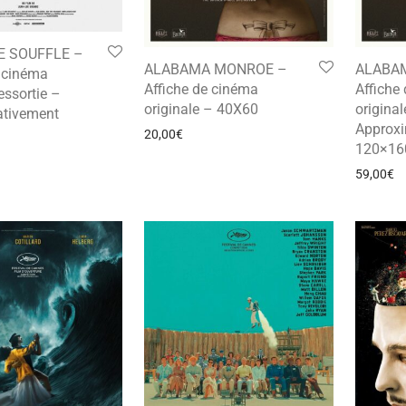
E SOUFFLE –
ALABAMA MONROE –
ALABA
e cinéma
Affiche de cinéma
Affiche
essortie –
originale – 40X60
original
tivement
Approx
20,00
€
120×16
59,00
€