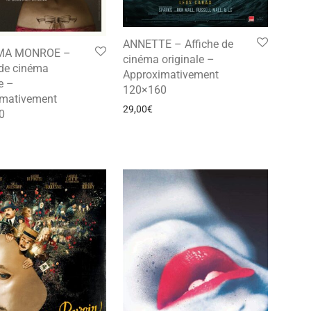
ANNETTE – Affiche de
MA MONROE –
cinéma originale –
 de cinéma
Approximativement
e –
120×160
imativement
29,00
€
0