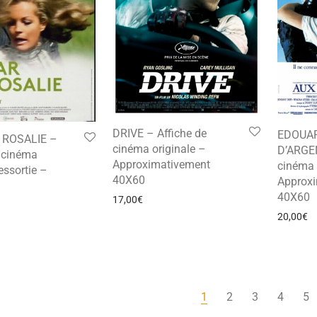
DRIVE – Affiche de
EDOUA
 ROSALIE –
cinéma originale –
D’ARGEN
e cinéma
Approximativement
cinéma 
essortie –
40X60
Approx
40X60
17,00
€
20,00
€
1
2
3
4
5