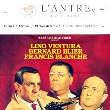
0
Accueil
/
Affiches
/
Affiches de films
/
LES TONTONS FLINGUEURS – Affiche de cinéma originale – 40X60