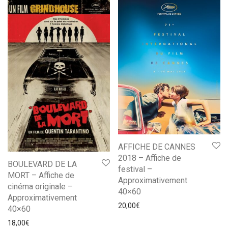
AFFICHE DE CANNES
2018 – Affiche de
BOULEVARD DE LA
festival –
MORT – Affiche de
Approximativement
cinéma originale –
40×60
Approximativement
20,00
€
40×60
18,00
€