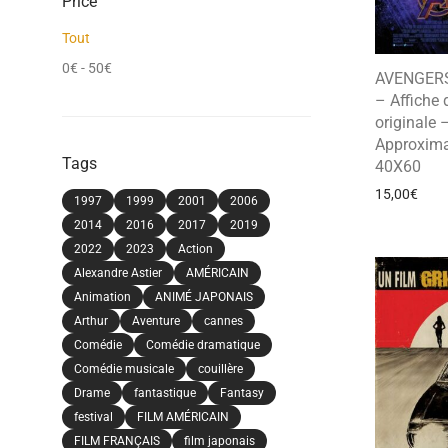
Price
Tout
0
€
-
50
€
AVENGER
– Affiche
originale 
Approxima
Tags
40X60
15,00
€
1997
1999
2001
2006
2014
2016
2017
2019
2022
2023
Action
Alexandre Astier
AMÉRICAIN
Animation
ANIMÉ JAPONAIS
Arthur
Aventure
cannes
Comédie
Comédie dramatique
Comédie musicale
couillère
Drame
fantastique
Fantasy
festival
FILM AMÉRICAIN
FILM FRANÇAIS
film japonais