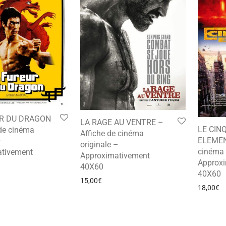
R DU DRAGON
LA RAGE AU VENTRE –
LE CIN
 de cinéma
Affiche de cinéma
ELEMEN
–
originale –
cinéma 
tivement
Approximativement
Approx
40X60
40X60
15,00
€
18,00
€