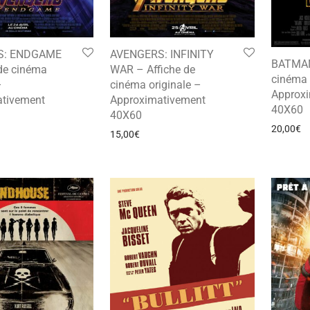
S: ENDGAME
AVENGERS: INFINITY
BATMAN
 de cinéma
WAR – Affiche de
cinéma 
–
cinéma originale –
Approx
tivement
Approximativement
40X60
40X60
20,00
€
15,00
€