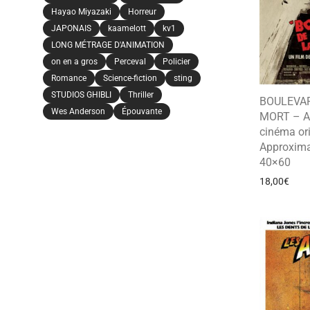
Hayao Miyazaki
Horreur
JAPONAIS
kaamelott
kv1
LONG MÉTRAGE D'ANIMATION
on en a gros
Perceval
Policier
Romance
Science-fiction
sting
STUDIOS GHIBLI
Thriller
BOULEVAR
Wes Anderson
Épouvante
MORT – Af
cinéma ori
Approxima
40×60
18,00
€