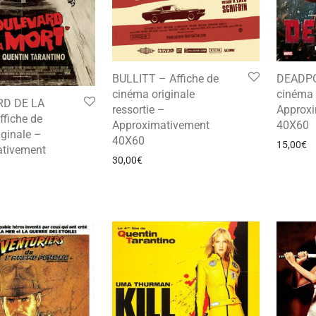
BULLITT – Affiche de
DEADPO
cinéma originale
cinéma 
D DE LA
ressortie –
Approx
fiche de
Approximativement
40X60
ginale –
40X60
15,00
€
tivement
30,00
€