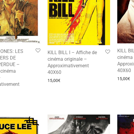
KILL BIL
JONES: LES
KILL BILL I – Affiche de
cinéma 
ERS DE
cinéma originale –
Approx
PERDUE –
Approximativement
40X60
e cinéma
40X60
–
15,00
€
15,00
€
tivement