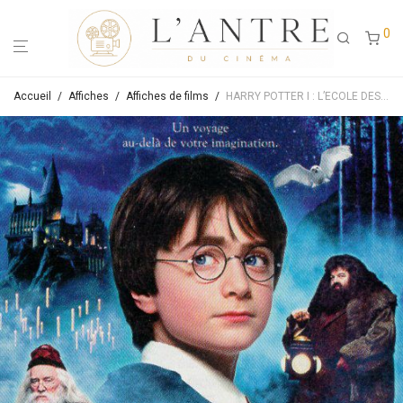
0
Accueil
/
Affiches
/
Affiches de films
/
HARRY POTTER I : L’ECOLE DES SORCIERS – Affiche de cinéma originale – Approximativement 40X60