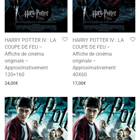
HARRY POTTER IV : LA
HARRY POTTER IV : LA
COUPE DE FEU –
COUPE DE FEU –
Affiche de cinéma
Affiche de cinéma
originale –
originale –
Approximativement
Approximativement
120×160
40X60
24,00
€
17,00
€