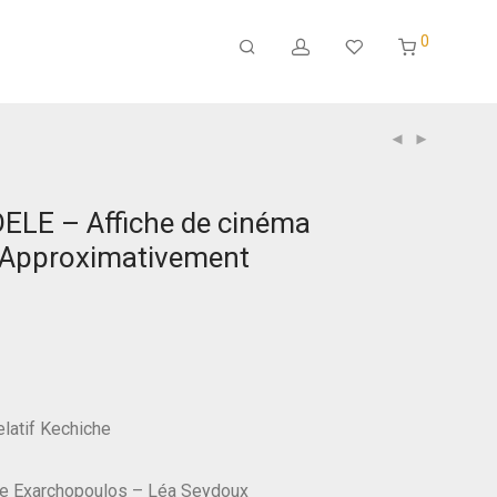
0
DELE – Affiche de cinéma
– Approximativement
latif Kechiche
le Exarchopoulos – Léa Seydoux