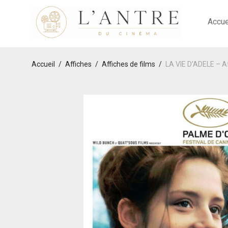
Accue
Accueil
/
Affiches
/
Affiches de films
/
LA VIE D’ADELE – A