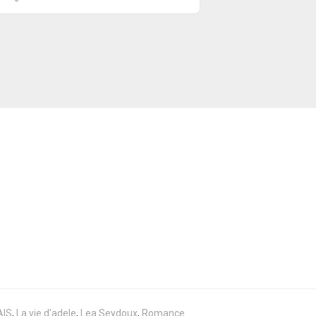
AIS
,
La vie d'adele
,
Lea Seydoux
,
Romance