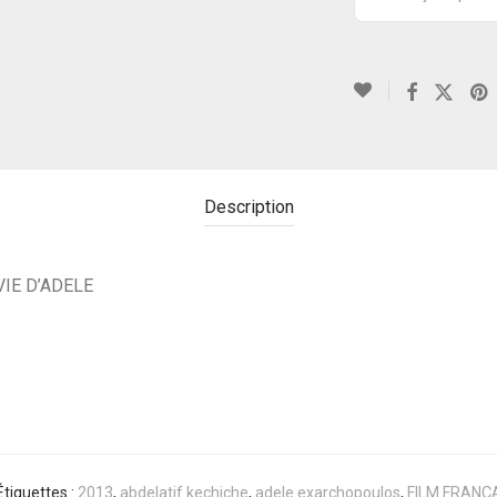
Description
VIE D’ADELE
Étiquettes :
2013
,
abdelatif kechiche
,
adele exarchopoulos
,
FILM FRANÇ