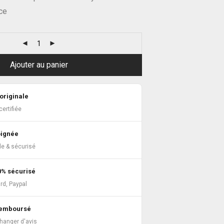
ce
Ajouter au panier
originale
ertifiée
oignée
de & sécurisé
0% sécurisé
rd, Paypal
 remboursé
changer d'avis