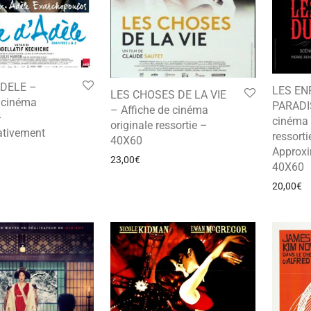
ADELE –
LES EN
LES CHOSES DE LA VIE
e cinéma
PARADIS
– Affiche de cinéma
–
cinéma 
originale ressortie –
tivement
ressorti
40X60
Approx
23,00
€
40X60
20,00
€