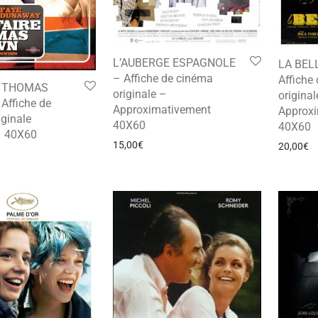
L’AUBERGE ESPAGNOLE
LA BEL
– Affiche de cinéma
Affiche
E THOMAS
originale –
original
ffiche de
Approximativement
Approx
ginale
40X60
40X60
 – 40X60
15,00
€
20,00
€