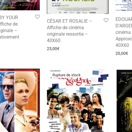
BY YOUR
EDOUA
CÉSAR ET ROSALIE –
fiche de
D’ARGEN
Affiche de cinéma
ginale –
cinéma 
originale ressortie –
tivement
Approx
40X60
40X60
23,00
€
20,00
€