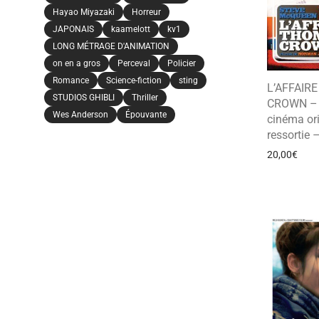
Hayao Miyazaki
Horreur
JAPONAIS
kaamelott
kv1
LONG MÉTRAGE D'ANIMATION
on en a gros
Perceval
Policier
Romance
Science-fiction
sting
L’AFFAIR
STUDIOS GHIBLI
Thriller
CROWN – A
Wes Anderson
Épouvante
cinéma ori
ressortie
20,00
€