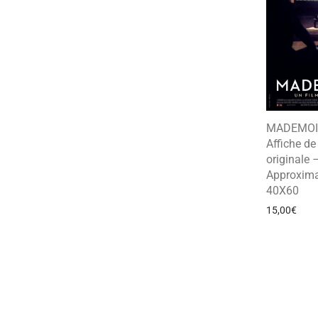
MADEMOI
Affiche d
originale 
Approxima
40X60
15,00
€