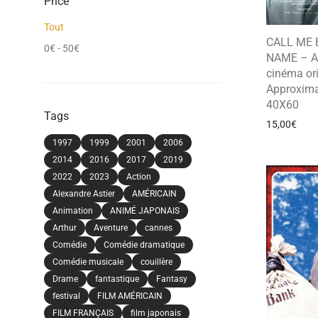
Price
Tout
CALL ME 
0
€
-
50
€
NAME – Af
cinéma ori
Approxima
40X60
Tags
15,00
€
1997
1999
2001
2006
2014
2016
2017
2019
2022
2023
Action
Alexandre Astier
AMÉRICAIN
Animation
ANIMÉ JAPONAIS
Arthur
Aventure
cannes
Comédie
Comédie dramatique
Comédie musicale
couillère
Drame
fantastique
Fantasy
festival
FILM AMÉRICAIN
FILM FRANÇAIS
film japonais