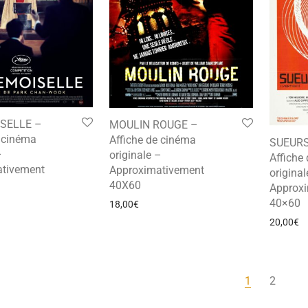
SELLE –
MOULIN ROUGE –
e cinéma
Affiche de cinéma
SUEURS
–
originale –
Affiche
tivement
Approximativement
original
40X60
Approx
40×60
18,00
€
20,00
€
1
2