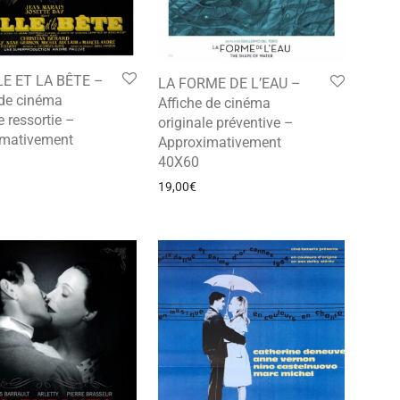
LE ET LA BÊTE –
LA FORME DE L’EAU –
 de cinéma
Affiche de cinéma
e ressortie –
originale préventive –
imativement
Approximativement
40X60
19,00
€