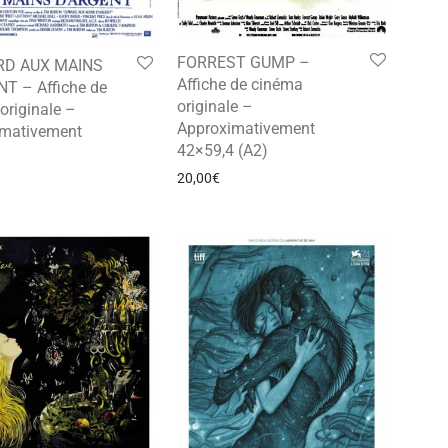
FORREST GUMP –
RD AUX MAINS
Affiche de cinéma
T – Affiche de
originale –
originale –
Approximativement
imativement
42×59,4 (A2)
20,00
€