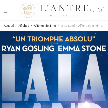
0
Accueil
/
Affiches
/
Affiches de films
/
La La Land – Affiche de cinéma originale environ 40×60 cm