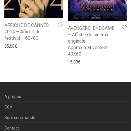
AFFICHE DE CANNES
AVENGERS: ENDGAME
2014 – Affiche de
– Affiche de cinéma
festival – 60×80
originale –
35,00
€
Approximativement
40X60
15,00
€
A propos
CGV
Suivi commande
Contact