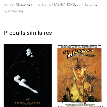
Damien Chazelle
,
Emma Stone
,
FILM FRANÇAIS
,
John Legend
,
Ryan Gosling
Produits similaires