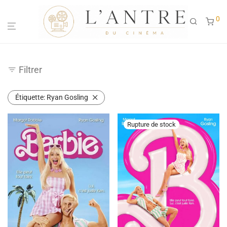
0
Filtrer
Étiquette:
Ryan Gosling