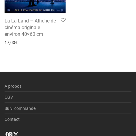
La La Land – Affiche de
cinéma originale
environ 40×60 cm
17,00
€
A propos
CGV
Suivi commande
Contact