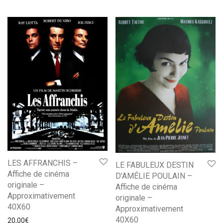
LES AFFRANCHIS –
LE FABULEUX DESTIN
Affiche de cinéma
D’AMÉLIE POULAIN –
originale –
Affiche de cinéma
Approximativement
originale –
40X60
Approximativement
40X60
20,00
€