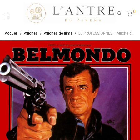
0
Accueil
/
Affiches
/
Affiches de films
/
LE PROFESSIONNEL – Affiche de cinéma originale ressortie – Approximativement 40X60