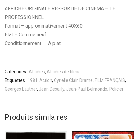
AFFICHE ORIGINALE RESSORTIE DE CINÉMA – LE
PROFESSIONNEL
Format – approximativement 40X60
Etat – Comme neuf
Conditionnement – A plat
Catégories :
Affiches
,
Affiches de films
Étiquettes :
1981
,
Action
,
Cyrielle Clair
,
Drame
,
FILM FRANÇAIS
,
Georges Lautner
,
Jean Desailly
,
Jean-Paul Belmondo
,
Policier
Produits similaires