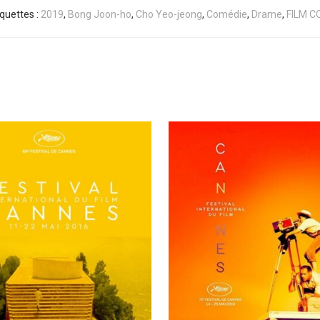
iquettes :
2019
,
Bong Joon-ho
,
Cho Yeo-jeong
,
Comédie
,
Drame
,
FILM C