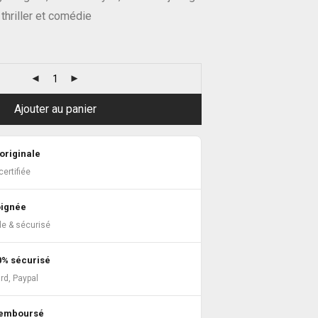
thriller et comédie
Ajouter au panier
originale
ertifiée
oignée
de & sécurisé
0% sécurisé
rd, Paypal
 remboursé