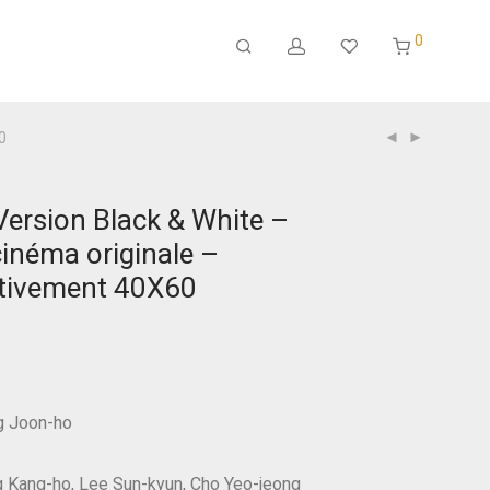
0
0
ersion Black & White –
cinéma originale –
tivement 40X60
g Joon-ho
g Kang-ho, Lee Sun-kyun, Cho Yeo-jeong