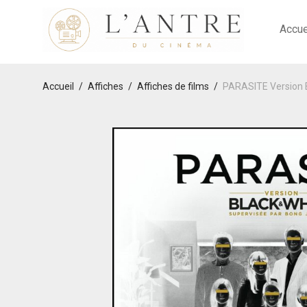
Accue
Accueil
/
Affiches
/
Affiches de films
/
PARASITE Version B