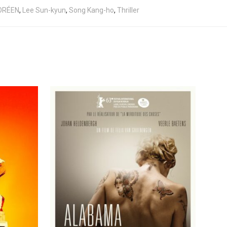
ORÉEN
,
Lee Sun-kyun
,
Song Kang-ho
,
Thriller