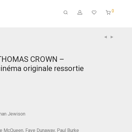
0
E THOMAS CROWN –
cinéma originale ressortie
rman Jewison
ve McQueen, Faye Dunaway, Paul Burke