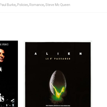
Paul Burke
,
Policier
,
Romance
,
Steve Mc Queen