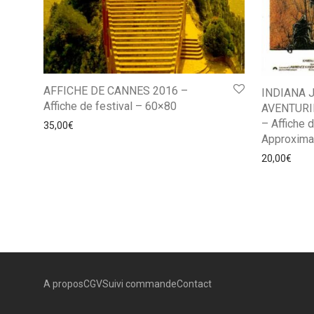
AFFICHE DE CANNES 2016 –
INDIANA 
Affiche de festival – 60×80
AVENTURI
– Affiche 
35,00
€
Approxima
20,00
€
A propos
CGV
Suivi commande
Contact