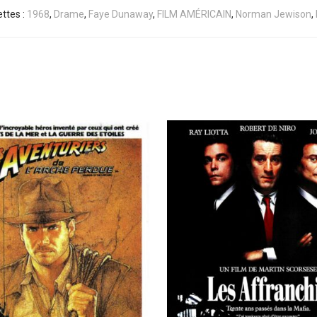
ettes :
1968
,
Drame
,
Faye Dunaway
,
FILM AMÉRICAIN
,
Norman Jewison
,