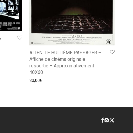
e
ALIEN: LE HUITIÈME PASSAGER –
Affiche de cinéma originale
ressortie – Approximativement
40X60
30,00
€