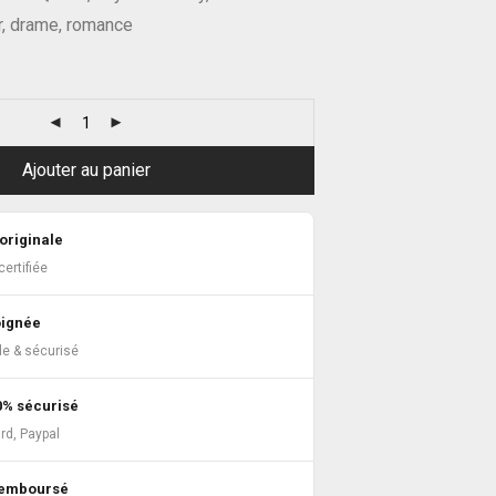
r, drame, romance
Ajouter au panier
originale
ertifiée
oignée
de & sécurisé
0% sécurisé
rd, Paypal
 remboursé