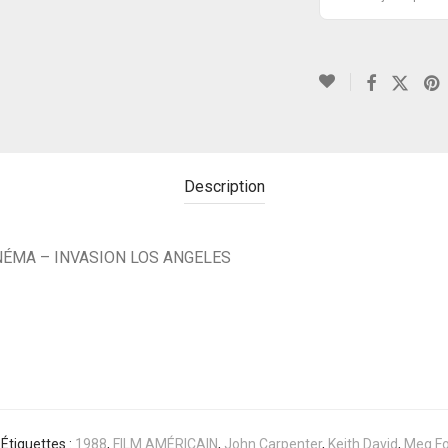
Description
NÉMA – INVASION LOS ANGELES
Étiquettes :
1988
,
FILM AMÉRICAIN
,
John Carpenter
,
Keith David
,
Meg Fo