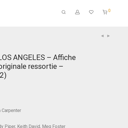
0
LOS ANGELES – Affiche
riginale ressortie –
2)
n Carpenter
y Piper, Keith David, Meg Foster