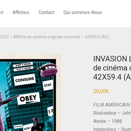
il
Affiches
Contact
Qui sommes-Nous
ES – Affiche de cinéma originale ressortie – 42X59.4 (A2)
INVASION 
de cinéma o
42X59.4 (A
20,00
€
FILM AMÉRICAIN
Réalisateur – Joh
Année – 1988
Interprètes – Rodd