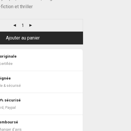
iction et thriller
Ajouter au panier
originale
ertifiée
oignée
de & sécurisé
0% sécurisé
rd, Paypal
 remboursé
changer d'avis