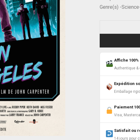
Genre(s) -Science-f
Affiche 100% 
Authentique & c
Expédition s
Emballage rigi
Paiement 10
Visa, Masterca
Satisfait ou
14 jours pour 