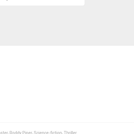
ster
,
Roddy Piper
,
Science-fiction
,
Thriller