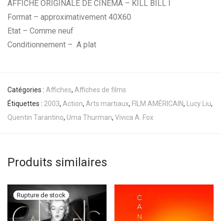
AFFICHE ORIGINALE DE CINÉMA – KILL BILL I
Format – approximativement 40X60
Etat – Comme neuf
Conditionnement – A plat
Catégories :
Affiches
,
Affiches de films
Étiquettes :
2003
,
Action
,
Arts martiaux
,
FILM AMÉRICAIN
,
Lucy Liu
,
Quentin Tarantino
,
Uma Thurman
,
Vivica A. Fox
Produits similaires