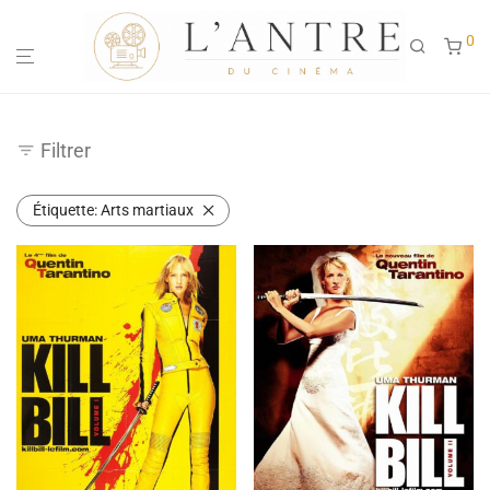
0
Filtrer
Étiquette:
Arts martiaux