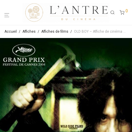
0
Accueil
/
Affiches
/
Affiches de films
/
OLD BOY – Affiche de cinéma originale – Approximativement 40X60