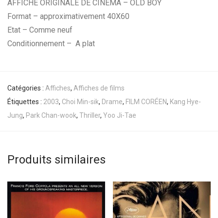
AFFICHE ORIGINALE DE CINÉMA – OLD BOY
Format – approximativement 40X60
Etat – Comme neuf
Conditionnement – A plat
Catégories :
Affiches
,
Affiches de films
Étiquettes :
2003
,
Choi Min-sik
,
Drame
,
FILM CORÉEN
,
Kang Hye-
Jung
,
Park Chan-wook
,
Thriller
,
Yoo Ji-Tae
Produits similaires