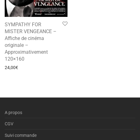
SYMPATHY FOR
MISTER VENGEANCE –
Affiche de cinéma
originale –
Approximativement
120×160
24,00
€
A propos
CGV
Suivi commande