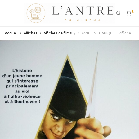
0
Accueil
/
Affiches
/
Affiches de films
/
ORANGE MÉCANIQUE – Affiche de cinéma originale ressortie – Approximativement 40X60