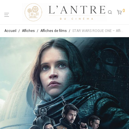
0
Accueil
/
Affiches
/
Affiches de films
/
STAR WARS ROGUE ONE – Affiche de cinéma originale – Approximativement 40X60