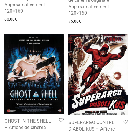
de cinéma originale –
Approximativement
Approximativement
120×160
120×160
80,00
€
75,00
€
GHOST IN THE SHELL
SUPERARGO CONTRE
– Affiche de cinéma
DIABOLIKUS – Affiche