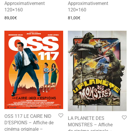
Approximativement
Approximativement
120×160
120×160
89,00
€
81,00
€
OSS 117 LE CAIRE NID
LA PLANETE DES
D’ESPIONS – Affiche de
MONSTRES – Affiche
cinéma originale –