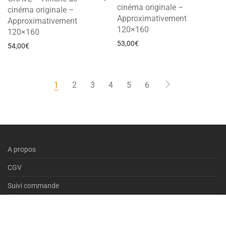
cinéma originale –
cinéma originale –
Approximativement
Approximativement
120×160
120×160
53,00
€
54,00
€
1
2
3
4
5
6
A propos
CGV
Suivi commande
Contact