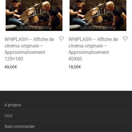
WHIPLASH – Affiche de
WHIPLASH – Affiche de
cinéma originale –
cinéma originale –
Approximativement
Approximativement
120×160
40X60
49,00
€
18,00
€
A propos
CGV
Suivi commande