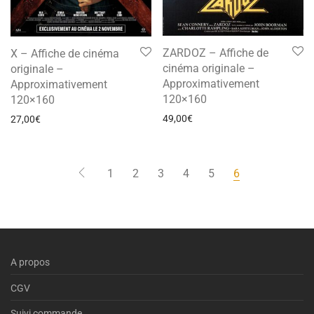
ZARDOZ – Affiche de
X – Affiche de cinéma
cinéma originale –
originale –
Approximativement
Approximativement
120×160
120×160
49,00
€
27,00
€
1
2
3
4
5
6
A propos
CGV
Suivi commande