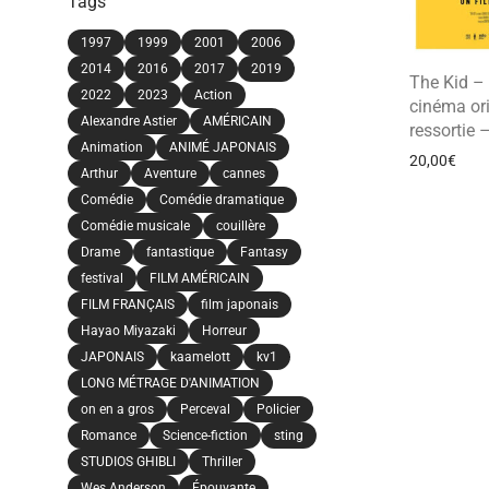
Tags
1997
1999
2001
2006
2014
2016
2017
2019
The Kid – 
2022
2023
Action
cinéma ori
Alexandre Astier
AMÉRICAIN
ressortie 
Animation
ANIMÉ JAPONAIS
20,00
€
Arthur
Aventure
cannes
Comédie
Comédie dramatique
Comédie musicale
couillère
Drame
fantastique
Fantasy
festival
FILM AMÉRICAIN
FILM FRANÇAIS
film japonais
Hayao Miyazaki
Horreur
JAPONAIS
kaamelott
kv1
LONG MÉTRAGE D'ANIMATION
on en a gros
Perceval
Policier
Romance
Science-fiction
sting
STUDIOS GHIBLI
Thriller
Wes Anderson
Épouvante