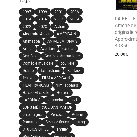
Tags
1997
1999
2001
2006
LA BELLE
2014
2016
2017
2019
Affiche d
2022
2023
Action
originale r
Alexandre Astier
AMÉRICAIN
Approxima
Animation
ANIMÉ JAPONAIS
40X60
Arthur
Aventure
cannes
20,00
€
Comédie
Comédie dramatique
Comédie musicale
couillère
Drame
fantastique
Fantasy
festival
FILM AMÉRICAIN
FILM FRANÇAIS
film japonais
Hayao Miyazaki
Horreur
JAPONAIS
kaamelott
kv1
LONG MÉTRAGE D'ANIMATION
on en a gros
Perceval
Policier
Romance
Science-fiction
sting
STUDIOS GHIBLI
Thriller
Wes Anderson
Épouvante