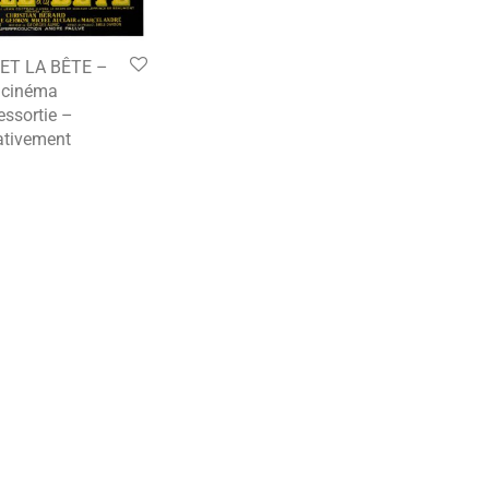
 ET LA BÊTE –
e cinéma
essortie –
tivement