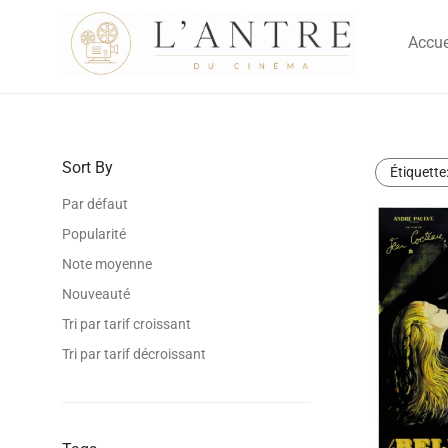
Accue
Sort By
Étiquette
Par défaut
Popularité
Note moyenne
Nouveauté
Tri par tarif croissant
Tri par tarif décroissant