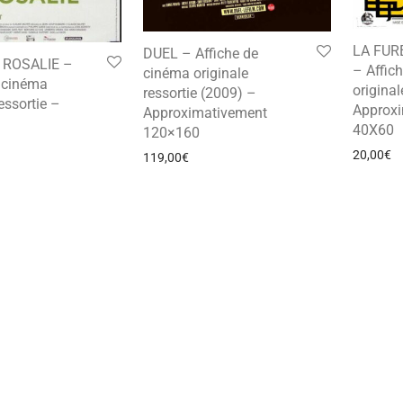
LA FUR
DUEL – Affiche de
 ROSALIE –
– Affic
cinéma originale
e cinéma
original
ressortie (2009) –
essortie –
Approx
Approximativement
40X60
120×160
20,00
€
119,00
€