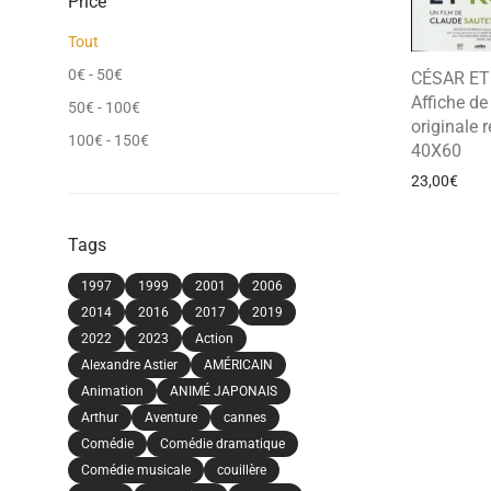
Price
Tout
0
€
-
50
€
CÉSAR ET
Affiche d
50
€
-
100
€
originale r
100
€
-
150
€
40X60
23,00
€
Tags
1997
1999
2001
2006
2014
2016
2017
2019
2022
2023
Action
Alexandre Astier
AMÉRICAIN
Animation
ANIMÉ JAPONAIS
Arthur
Aventure
cannes
Comédie
Comédie dramatique
Comédie musicale
couillère