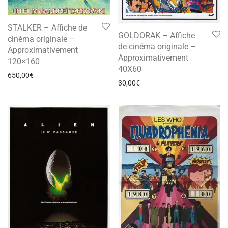
STALKER – Affiche de
GOLDORAK – Affiche
cinéma originale –
de cinéma originale –
Approximativement
Approximativement
120×160
40X60
650,00
€
30,00
€