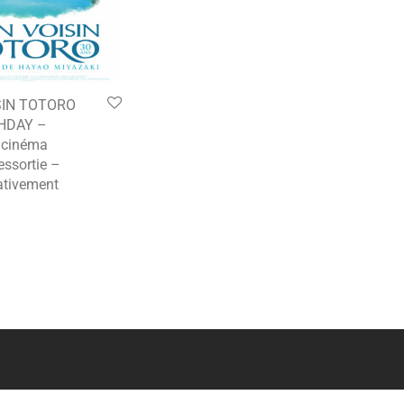
SIN TOTORO
THDAY –
e cinéma
essortie –
tivement