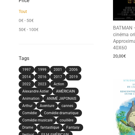
Price
Tout
0
€
-
50
€
BATMAN – 
50
€
-
100
€
cinéma ori
Approxima
40X60
20,00
€
Tags
1997
1999
2001
2006
2014
2016
2017
2019
2022
2023
Action
Alexandre Astier
AMÉRICAIN
Animation
ANIMÉ JAPONAIS
Arthur
Aventure
cannes
Comédie
Comédie dramatique
Comédie musicale
couillère
Drame
fantastique
Fantasy
festival
FILM AMÉRICAIN