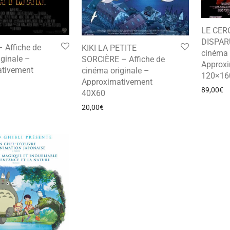
LE CER
DISPARU
Affiche de
KIKI LA PETITE
cinéma 
ginale –
SORCIÈRE – Affiche de
Approx
tivement
cinéma originale –
120×16
Approximativement
89,00
€
40X60
20,00
€