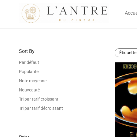
Accue
Sort By
Étiquette
Par défaut
Popularité
Note moyenne
Nouveauté
Tri par tarif croissant
Tri par tarif décroissant