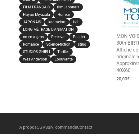
FILM FRANÇAIS
film japonais
Hayao Miyazaki
Horreur
JAPONAIS
kaamelott
kv1
LONG MÉTRAGE D'ANIMATION
MON VOI
on en a gros
Perceval
Policier
30th BIR
Romance
Science-fiction
sting
Affiche d
STUDIOS GHIBLI
Thriller
originale r
Wes Anderson
Épouvante
Approxima
40X60
20,00
€
A propos
CGV
Suivi commande
Contact