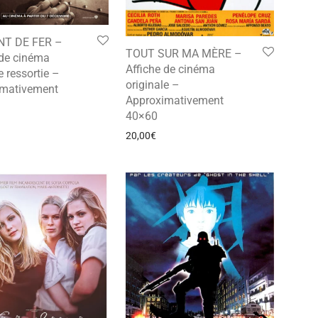
NT DE FER –
TOUT SUR MA MÈRE –
 de cinéma
Affiche de cinéma
e ressortie –
originale –
imativement
Approximativement
40×60
20,00
€