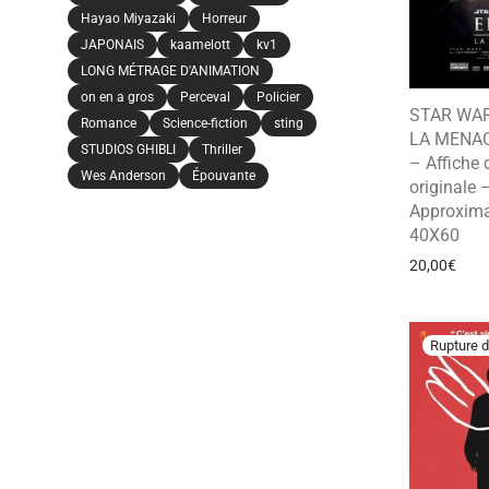
Hayao Miyazaki
Horreur
JAPONAIS
kaamelott
kv1
LONG MÉTRAGE D'ANIMATION
on en a gros
Perceval
Policier
STAR WAR
Romance
Science-fiction
sting
LA MENA
STUDIOS GHIBLI
Thriller
– Affiche
Wes Anderson
Épouvante
originale 
Approxima
40X60
20,00
€