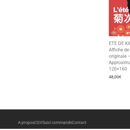
ETE DE K
Affiche d
originale 
Approxima
120×160
48,00
€
A propos
CGV
Suivi commande
Contact