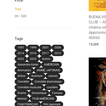
Price
Tout
0
€
-
50
€
BUENA VI
CLUB – Af
cinéma ori
Approxima
40X60
Tags
15,00
€
1997
1999
2001
2006
2014
2016
2017
2019
2022
2023
Action
Alexandre Astier
AMÉRICAIN
Animation
ANIMÉ JAPONAIS
Arthur
Aventure
cannes
Comédie
Comédie dramatique
Comédie musicale
couillère
Drame
fantastique
Fantasy
festival
FILM AMÉRICAIN
FILM FRANÇAIS
film japonais