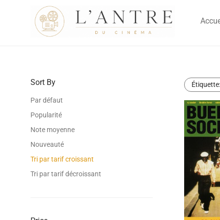
Accue
Sort By
Étiquette
Par défaut
Popularité
Note moyenne
Nouveauté
Tri par tarif croissant
Tri par tarif décroissant