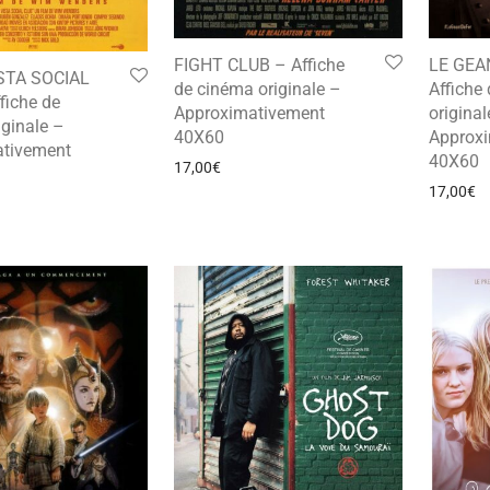
FIGHT CLUB – Affiche
LE GEA
STA SOCIAL
de cinéma originale –
Affiche
fiche de
Approximativement
original
ginale –
40X60
Approx
tivement
40X60
17,00
€
17,00
€