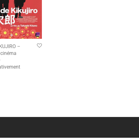
IKUJIRO –
e cinéma
–
tivement