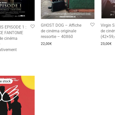
GHOST DOG – Affiche
Virgin S
S EPISODE 1 :
de cinéma originale
de ciné
CE FANTOME
ressortie – 40X60
(42×59,
 de cinéma
–
22,00
€
23,00
€
tivement