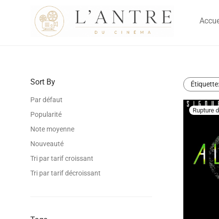
Accue
Sort By
Étiquette
Par défaut
Popularité
Note moyenne
Nouveauté
Tri par tarif croissant
Tri par tarif décroissant