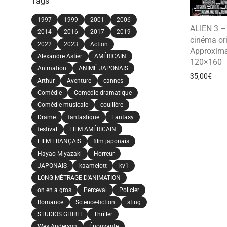
Tags
1997
1999
2001
2006
ALIEN 3 – 
2014
2016
2017
2019
cinéma ori
2022
2023
Action
Approxima
Alexandre Astier
AMÉRICAIN
120×160
Animation
ANIMÉ JAPONAIS
35,00
€
Arthur
Aventure
cannes
Comédie
Comédie dramatique
Comédie musicale
couillère
Drame
fantastique
Fantasy
festival
FILM AMÉRICAIN
FILM FRANÇAIS
film japonais
Hayao Miyazaki
Horreur
JAPONAIS
kaamelott
kv1
LONG MÉTRAGE D'ANIMATION
on en a gros
Perceval
Policier
Romance
Science-fiction
sting
STUDIOS GHIBLI
Thriller
Wes Anderson
Épouvante