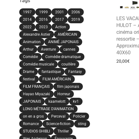
Tags
1997
1999
2001
2006
LES VACA
2014
2016
2017
2019
HULOT – A
2022
2023
Action
cinéma ori
Alexandre Astier
AMÉRICAIN
ressortie 
Animation
ANIMÉ JAPONAIS
Approxima
Arthur
Aventure
cannes
40X60
Comédie
Comédie dramatique
20,00
€
Comédie musicale
couillère
Drame
fantastique
Fantasy
festival
FILM AMÉRICAIN
FILM FRANÇAIS
film japonais
Hayao Miyazaki
Horreur
JAPONAIS
kaamelott
kv1
LONG MÉTRAGE D'ANIMATION
on en a gros
Perceval
Policier
Romance
Science-fiction
sting
STUDIOS GHIBLI
Thriller
Wes Anderson
Épouvante