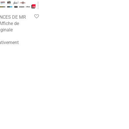
NCES DE MR
ffiche de
ginale
–
tivement