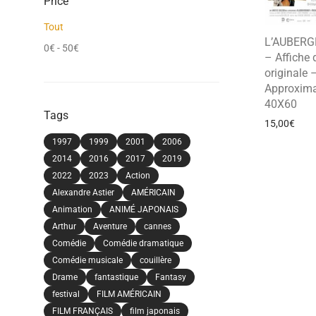
Price
Tout
L’AUBERG
0
€
-
50
€
– Affiche
originale 
Approxima
40X60
Tags
15,00
€
1997
1999
2001
2006
2014
2016
2017
2019
2022
2023
Action
Alexandre Astier
AMÉRICAIN
Animation
ANIMÉ JAPONAIS
Arthur
Aventure
cannes
Comédie
Comédie dramatique
Comédie musicale
couillère
Drame
fantastique
Fantasy
festival
FILM AMÉRICAIN
FILM FRANÇAIS
film japonais