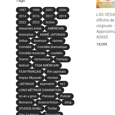
Tags
1997
1999
2001
2006
LAS VEGA
2014
2016
2017
2019
Affiche d
2022
2023
Action
originale 
Alexandre Astier
AMÉRICAIN
Approxima
Animation
ANIMÉ JAPONAIS
40X60
Arthur
Aventure
cannes
18,00
€
Comédie
Comédie dramatique
Comédie musicale
couillère
Drame
fantastique
Fantasy
festival
FILM AMÉRICAIN
FILM FRANÇAIS
film japonais
Hayao Miyazaki
Horreur
JAPONAIS
kaamelott
kv1
LONG MÉTRAGE D'ANIMATION
on en a gros
Perceval
Policier
Romance
Science-fiction
sting
STUDIOS GHIBLI
Thriller
Wes Anderson
Épouvante