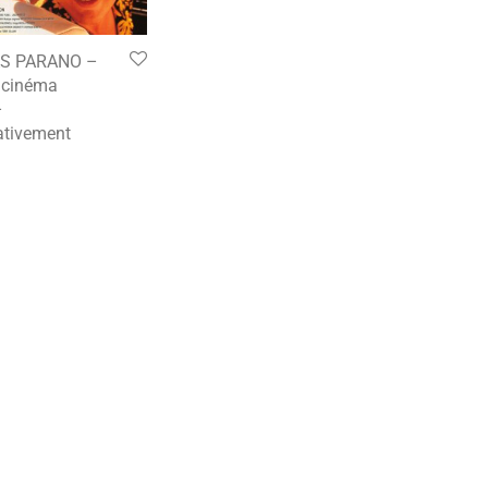
S PARANO –
e cinéma
–
tivement