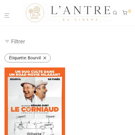
0
Filtrer
Étiquette:
Bourvil