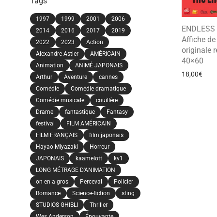
Tags
1997
1999
2001
2006
ENDLESS
2014
2016
2017
2019
Affiche d
2022
2023
Action
originale r
Alexandre Astier
AMÉRICAIN
40×60
Animation
ANIMÉ JAPONAIS
18,00
€
Arthur
Aventure
cannes
Comédie
Comédie dramatique
Comédie musicale
couillère
Drame
fantastique
Fantasy
festival
FILM AMÉRICAIN
FILM FRANÇAIS
film japonais
Hayao Miyazaki
Horreur
JAPONAIS
kaamelott
kv1
LONG MÉTRAGE D'ANIMATION
on en a gros
Perceval
Policier
Romance
Science-fiction
sting
STUDIOS GHIBLI
Thriller
Wes Anderson
Épouvante