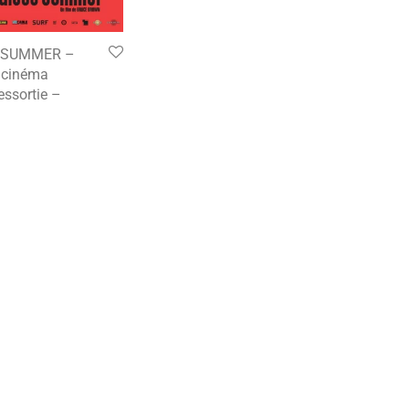
 SUMMER –
e cinéma
essortie –