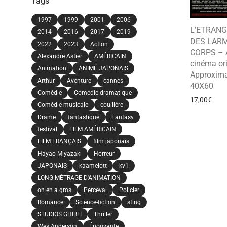
Tags
1997
1999
2001
2006
L’ETRANG
2014
2016
2017
2019
DES LARM
2022
2023
Action
CORPS – A
Alexandre Astier
AMÉRICAIN
cinéma ori
Animation
ANIMÉ JAPONAIS
Approxima
Arthur
Aventure
cannes
40X60
Comédie
Comédie dramatique
17,00
€
Comédie musicale
couillère
Drame
fantastique
Fantasy
festival
FILM AMÉRICAIN
FILM FRANÇAIS
film japonais
Hayao Miyazaki
Horreur
JAPONAIS
kaamelott
kv1
LONG MÉTRAGE D'ANIMATION
on en a gros
Perceval
Policier
Romance
Science-fiction
sting
STUDIOS GHIBLI
Thriller
Wes Anderson
Épouvante