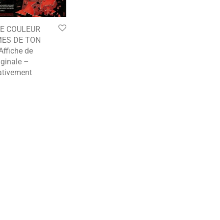
E COULEUR
ES DE TON
ffiche de
ginale –
tivement