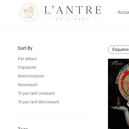
Accue
Sort By
Étiquette
Par défaut
Popularité
Note moyenne
Nouveauté
Tri par tarif croissant
Tri par tarif décroissant