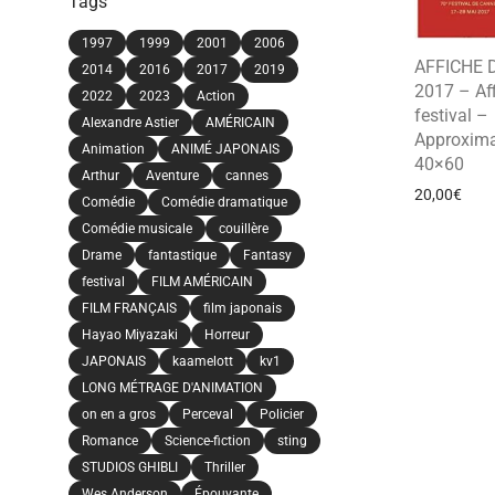
Tags
1997
1999
2001
2006
AFFICHE 
2014
2016
2017
2019
2017 – Af
2022
2023
Action
festival –
Alexandre Astier
AMÉRICAIN
Approxima
Animation
ANIMÉ JAPONAIS
40×60
Arthur
Aventure
cannes
20,00
€
Comédie
Comédie dramatique
Comédie musicale
couillère
Drame
fantastique
Fantasy
festival
FILM AMÉRICAIN
FILM FRANÇAIS
film japonais
Hayao Miyazaki
Horreur
JAPONAIS
kaamelott
kv1
LONG MÉTRAGE D'ANIMATION
on en a gros
Perceval
Policier
Romance
Science-fiction
sting
STUDIOS GHIBLI
Thriller
Wes Anderson
Épouvante