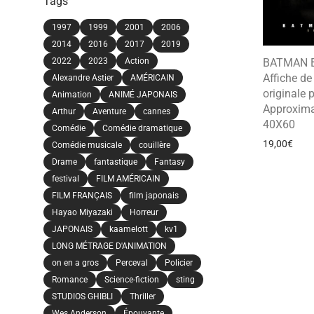
Tags
1997
1999
2001
2006
2014
2016
2017
2019
BATMAN 
2022
2023
Action
Affiche d
Alexandre Astier
AMÉRICAIN
originale 
Animation
ANIMÉ JAPONAIS
Approxima
Arthur
Aventure
cannes
40X60
Comédie
Comédie dramatique
19,00
€
Comédie musicale
couillère
Drame
fantastique
Fantasy
festival
FILM AMÉRICAIN
FILM FRANÇAIS
film japonais
Hayao Miyazaki
Horreur
JAPONAIS
kaamelott
kv1
LONG MÉTRAGE D'ANIMATION
on en a gros
Perceval
Policier
Romance
Science-fiction
sting
STUDIOS GHIBLI
Thriller
Wes Anderson
Épouvante