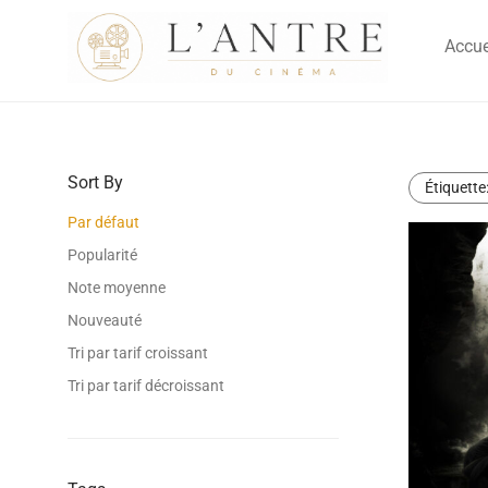
Accue
Sort By
Étiquette
Par défaut
Popularité
Note moyenne
Nouveauté
Tri par tarif croissant
Tri par tarif décroissant