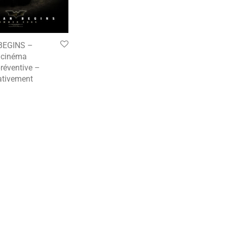
BEGINS –
e cinéma
préventive –
tivement