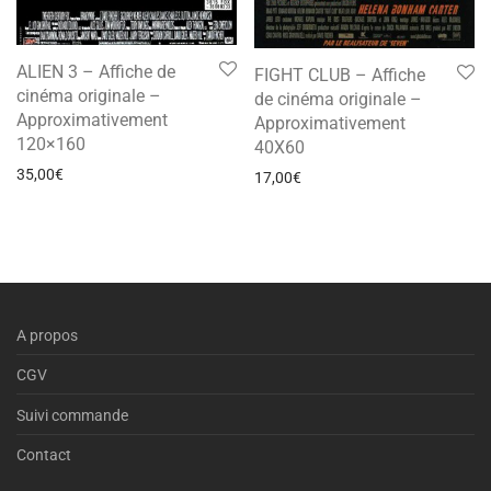
ALIEN 3 – Affiche de
FIGHT CLUB – Affiche
cinéma originale –
de cinéma originale –
Approximativement
Approximativement
120×160
40X60
35,00
€
17,00
€
A propos
CGV
Suivi commande
Contact